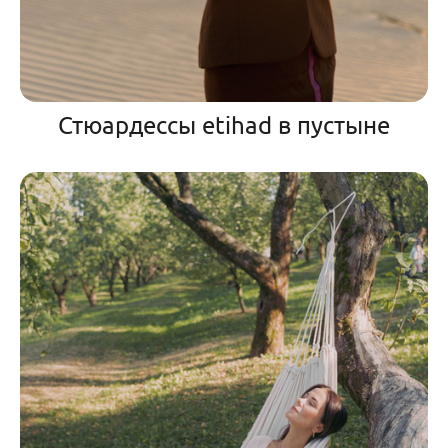
Стюардессы etihad в пустыне