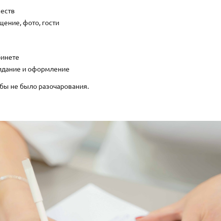
жеств
ение, фото, гости
бинете
идание и оформление
обы не было разочарования.