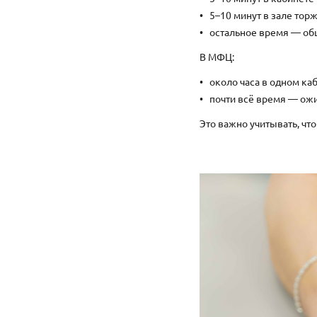
5–10 минут в зале тор
остальное время — общ
В МФЦ:
около часа в одном ка
почти всё время — ож
Это важно учитывать, чт