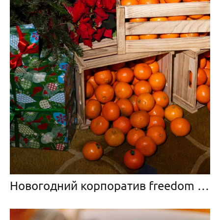
Новогодний корпоратив freedom management в St.Regis Abu Dhabi