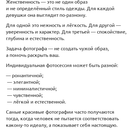
Женственность — это не один образ
и не определённый стиль одежды. Для каждой
девушки она выглядит по-разному.
Для одной это нежность и лёгкость. Для другой —
уверенность и характер. Для третьей — спокойствие,
глубина и естественность.
Задача фотографа — не создать чужой образ,
а помочь раскрыть ваш.
Индивидуальная фотосессия может быть разной:
— романтичной;
— элегантной;
— минималистичной;
— чувственной;
— лёгкой и естественной.
Самые красивые фотографии часто получаются
тогда, когда человек не пытается соответствовать
какому-то идеалу, а показывает себя настоящую.