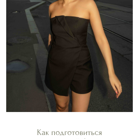
Как подготовиться