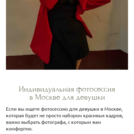
Индивидуальная фотосессия
в Москве для девушки
Если вы ищете фотосессию для девушки в Москве,
которая будет не просто набором красивых кадров,
важно выбрать фотографа, с которым вам
комфортно.