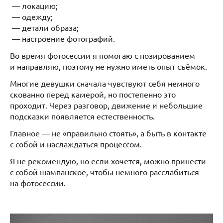
— локацию;
— одежду;
— детали образа;
— настроение фотографий.
Во время фотосессии я помогаю с позированием
и направляю, поэтому не нужно иметь опыт съёмок.
Многие девушки сначала чувствуют себя немного
скованно перед камерой, но постепенно это
проходит. Через разговор, движение и небольшие
подсказки появляется естественность.
Главное — не «правильно стоять», а быть в контакте
с собой и наслаждаться процессом.
Я не рекомендую, но если хочется, можно принести
с собой шампанское, чтобы немного расслабиться
на фотосессии.