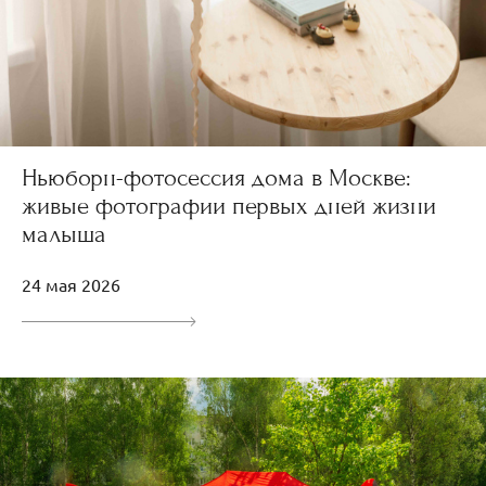
Ньюборн-фотосессия дома в Москве:
живые фотографии первых дней жизни
малыша
24 мая 2026