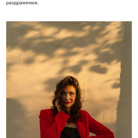
раздражения.