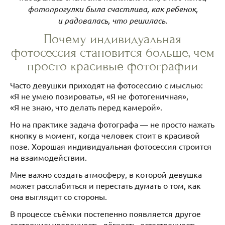
фотопрогулки была счастлива, как ребенок,
и радовалась, что решилась.
Почему индивидуальная
фотосессия становится больше, чем
просто красивые фотографии
Часто девушки приходят на фотосессию с мыслью:
«Я не умею позировать», «Я не фотогеничная»,
«Я не знаю, что делать перед камерой».
Но на практике задача фотографа — не просто нажать
кнопку в момент, когда человек стоит в красивой
позе. Хорошая индивидуальная фотосессия строится
на взаимодействии.
Мне важно создать атмосферу, в которой девушка
может расслабиться и перестать думать о том, как
она выглядит со стороны.
В процессе съёмки постепенно появляется другое
состояние: уверенность, лёгкость, естественность.