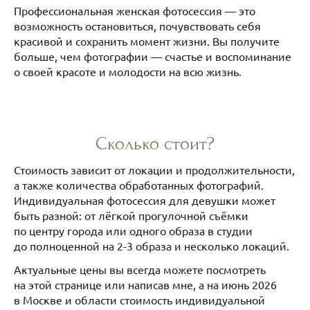
Профессиональная женская фотосессия — это
возможность остановиться, почувствовать себя
красивой и сохранить момент жизни. Вы получите
больше, чем фотографии — счастье и воспоминание
о своей красоте и молодости на всю жизнь.
Сколько стоит?
Стоимость зависит от локации и продолжительности,
а также количества обработанных фотографий.
Индивидуальная фотосессия для девушки может
быть разной: от лёгкой прогулочной съёмки
по центру города или одного образа в студии
до полноценной на 2-3 образа и несколько локаций.
Актуальные цены вы всегда можете посмотреть
на этой странице или написав мне, а на июнь 2026
в Москве и области стоимость индивидуальной