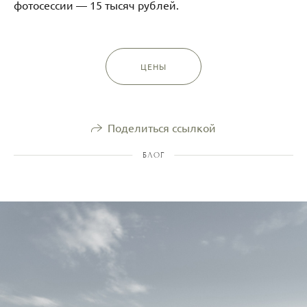
фотосессии — 15 тысяч рублей.
ЦЕНЫ
Поделиться ссылкой
БЛОГ