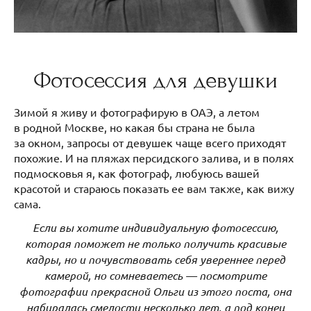
Фотосессия для девушки
Зимой я живу и фотографирую в ОАЭ, а летом
в родной Москве, но какая бы страна не была
за окном, запросы от девушек чаще всего приходят
похожие. И на пляжах персидского залива, и в полях
подмосковья я, как фотограф, любуюсь вашей
красотой и стараюсь показать ее вам также, как вижу
сама.
Если вы хотите индивидуальную фотосессию,
которая поможет не только получить красивые
кадры, но и почувствовать себя увереннее перед
камерой, но сомневаетесь — посмотрите
фотографии прекрасной Ольги из этого поста, она
набиралась смелости несколько лет, а под конец