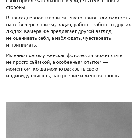
стороны.
В повседневной жизни мы часто привыкли смотреть
на себя через призму задач, работы, заботы о других
людях. Камера же предлагает другой взгляд:
не оценивать себя, а наблюдать, чувствовать
и принимать.
Именно поэтому женская фотосессия может стать
не просто съёмкой, а особенным опытом —
моментом, когда можно раскрыть свою
индивидуальность, настроение и женственность.